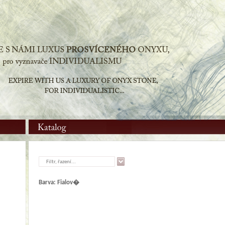
Filtr, řazení...
Barva: Fialov�