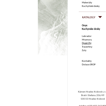
Materiály
Kuchyňské desky
Onyx
Kuchynske desky
Labrador
Mramory
Quarcity
Travertiny
Zuly
Kontakty
Dotace SROP
Kámen Hradec Králové s.r.
Bratri Stefanu 206/49
500 03 Hradec Králové